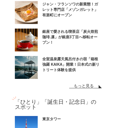
ジャン・フランソワの新業態！ガ
レット専門店「メゾンガレット」
有楽町にオープン
銀座で愛される喫茶店「炭火焙煎
珈琲.凛」が銀座3丁目へ移転オー
プン！
全室温泉露天風呂付きの宿「箱根
強羅 KAIKA」開業！日本式の新リ
トリート体験を提供
もっと見る
「ひとり」「誕生日・記念日」の
スポット
東京タワー