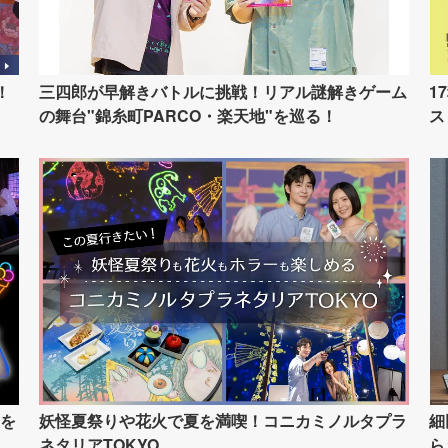
！
三四郎が早解きバトルに挑戦！リアル謎解きゲーム
1
の舞台"錦糸町PARCO・楽天地"を巡る！
ス
を
妖怪夏祭りや花火で夏を満喫！コニカミノルタプラ
細
ネタリアTOKYO
ら