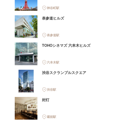
神谷町駅
表参道ヒルズ
表参道駅
TOHOシネマズ 六本木ヒルズ
六本木駅
渋谷スクランブルスクエア
渋谷駅
封灯
蔵前駅