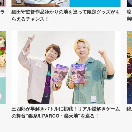
ラ
細田守監督作品ゆかりの地を巡って限定グッズがも
涼
らえるチャンス！
満
イ
三四郎が早解きバトルに挑戦！リアル謎解きゲーム
錦
の舞台"錦糸町PARCO・楽天地"を巡る！