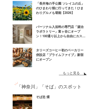
「長井海の手公園 ソレイユの丘」
のひまわり畑に行ってきた！ひま
わりグルメも堪能【2026】
パーソナル入浴料の専門店「湯治
ラボラトリー」富ヶ谷にオープ
ン！100通り以上から自由にカスタ
ム
タリーズコーヒー初のベーカリー
併設店「プライムファイブ」新宿
にオープン
もっと見る
「神奈川」「そば」のスポット
そば忠 煖