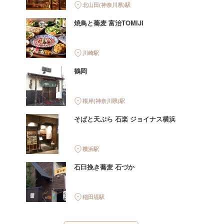
北山田(神奈川県)駅
焼鳥と蕎麦 富治TOMIJI
川崎駅
鶴岡
根岸(神奈川県)駅
そばと天ぷら 石楽 ジョイナス横浜
横浜駅
石臼挽き蕎麦 石づか
稲田堤駅