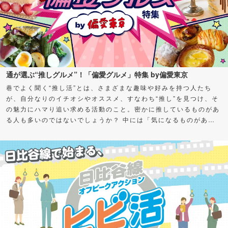
通が選ぶ“推しグルメ”！「偏愛グルメ」特集 by偏愛東京
巷でよく聞く“推し活”とは、さまざまな趣味や好みを持つ人たち
が、自分なりのイチオシやオススメ、すなわち“推し”を見つけ、そ
の魅力にハマり追い求める活動のこと。密かに推しているものがあ
る人も多いのではないでしょうか？ 中には「気になるものがある
けど、何から始めればよいかわからない」「私も推せる何かを見つ
けたい！」とお悩みの方もいるかもしれません。 そこで今回、さ
まざまなグルメの“通（ツウ）”に“推し”をアンケート！愛してやま
ない、超オススメスポット＆グルメを聞いちゃいました。気になる
カテゴリーがあったら、ぜひチェックしてみてくださいね。