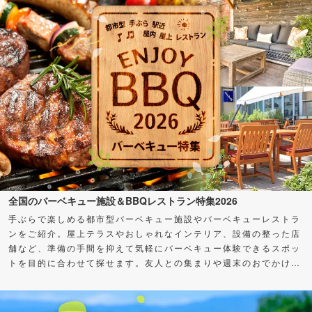
全国のバーベキュー施設＆BBQレストラン特集2026
手ぶらで楽しめる都市型バーベキュー施設やバーベキューレストラ
ンをご紹介。屋上テラスやおしゃれなインテリア、設備の整った店
舗など、準備の手間を抑えて気軽にバーベキュー体験できるスポッ
トを目的に合わせて探せます。友人との集まりや週末のおでかけ
に、バーベキューを楽しもう！