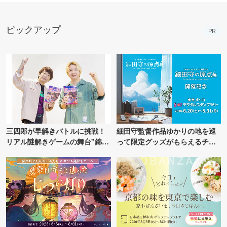
ピックアップ
PR
三四郎が早解きバトルに挑戦！
細田守監督作品ゆかりの地を巡
リアル謎解きゲームの舞台"錦糸
って限定グッズがもらえるチャ
町PARCO・楽天地"を巡る！
ンス！