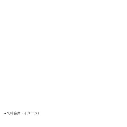
▲旬粋会席（イメージ）
カップルにオススメは、「ふたりで愉しむ箱根旅〈旬粋会
席〉」（15,400円～／1名／サ込）のプラン。混浴OKの貸
切露天風呂（通常45分3,300円）が1回無料となるほか、夕
食時に専用のデザートプレートの提供や記念写真撮影など
のさまざまな特典付きです。
そのほか、夕食に箱根西麓野菜などの地の旬菜を活かした
「旬粋会席」をお部屋でいただけるプランもありますよ♪
スポット