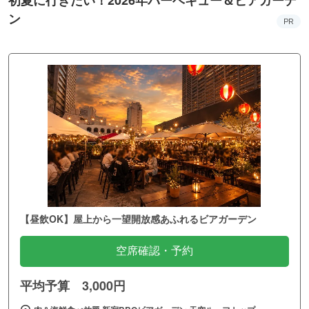
【昼飲OK】屋上から一望開放感あふれるビアガーデン
空席確認・予約
平均予算 3,000円
肉＆海鮮食べ放題 新宿BBQビアガーデン 天空ルーフトップ
西武新宿駅／東京都