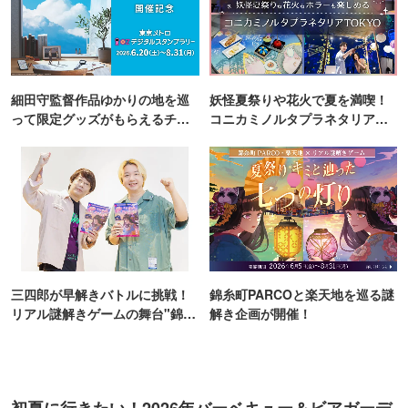
三四郎が早解きバトルに挑戦！
錦糸町PARCOと楽天地を巡る謎
リアル謎解きゲームの舞台"錦糸
解き企画が開催！
町PARCO・楽天地"を巡る！
初夏に行きたい！2026年バーベキュー＆ビアガーデ
ン
PR