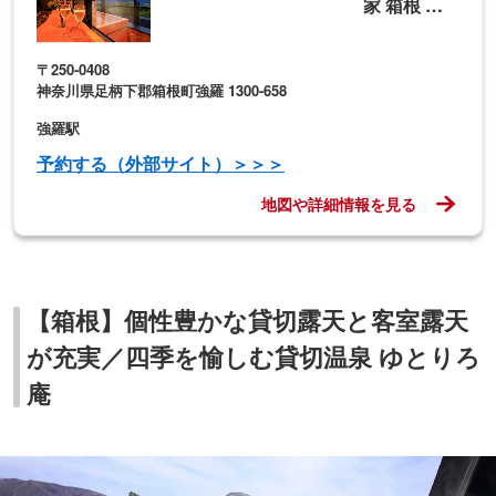
家 箱根 別
邸今宵
〒250-0408
神奈川県足柄下郡箱根町強羅 1300-658
強羅駅
予約する（外部サイト）＞＞＞
地図や詳細情報を見る
【箱根】個性豊かな貸切露天と客室露天
が充実／四季を愉しむ貸切温泉 ゆとりろ
庵