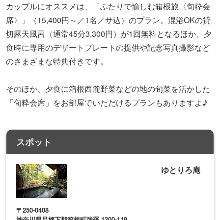
ゆとりろ庵
〒250-0408
神奈川県足柄下郡箱根町強羅 1300-119
強羅駅
予約する（外部サイト）＞＞＞
地図や詳細情報を見る
【湯河原】大空のもとで心ゆくまで温泉
を堪能！／ゆがわら風雅