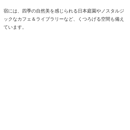
▲スイートルームの露天風呂
密を避けて贅沢に非日常感を味わいたいのなら、和モダン
なスイートルームの「オールインクルーシブプラン／特選
コース■極」（47,300円～／1名／サ込）をチェックしてみ
ては。テラスには檜の露天風呂があり、大空のもとで心ゆ
くまで温泉を堪能できますよ。
1組45分3,300円で利用できる「絶景屋上貸切露天風呂」が
無料になるほか、チェックインから23時までドリンク飲み