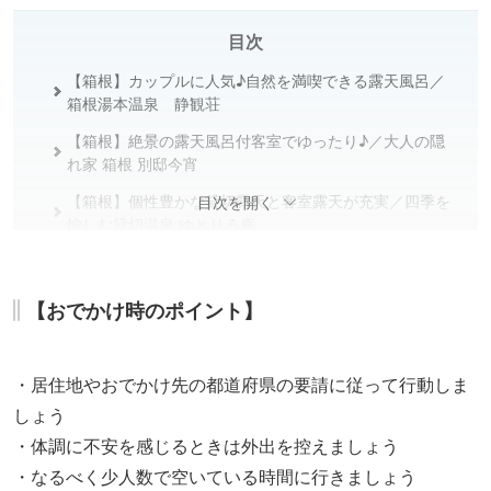
目次
【箱根】カップルに人気♪自然を満喫できる露天風呂／
箱根湯本温泉 静観荘
【箱根】絶景の露天風呂付客室でゆったり♪／大人の隠
れ家 箱根 別邸今宵
【箱根】個性豊かな貸切露天と客室露天が充実／四季を
目次を開く
愉しむ貸切温泉 ゆとりろ庵
【湯河原】大空のもとで心ゆくまで温泉を堪能！／ゆが
わら風雅
【おでかけ時のポイント】
・居住地やおでかけ先の都道府県の要請に従って行動しま
しょう
・体調に不安を感じるときは外出を控えましょう
・なるべく少人数で空いている時間に行きましょう