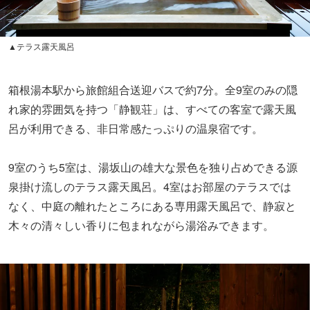
▲テラス露天風呂
箱根湯本駅から旅館組合送迎バスで約7分。全9室のみの隠
れ家的雰囲気を持つ「静観荘」は、すべての客室で露天風
呂が利用できる、非日常感たっぷりの温泉宿です。
9室のうち5室は、湯坂山の雄大な景色を独り占めできる源
泉掛け流しのテラス露天風呂。4室はお部屋のテラスでは
なく、中庭の離れたところにある専用露天風呂で、静寂と
木々の清々しい香りに包まれながら湯浴みできます。