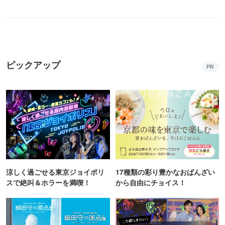
涼しく過ごせる東京ジョイポリ
17種類の彩り豊かなおばんざい
スで絶叫＆ホラーを満喫！
から自由にチョイス！
細田守監督作品ゆかりの地を巡
妖怪夏祭りや花火で夏を満喫！
って限定グッズがもらえるチャ
コニカミノルタプラネタリア
ンス！
TOKYO