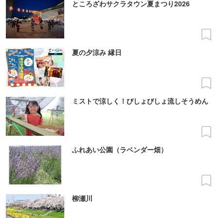
ところざわサクラタウン夏まつり2026
夏の夕涼み 縁日
ミストで涼しく！びしょびしょ流しそうめん
ふれあい公園（ラベンダー畑）
柳瀬川