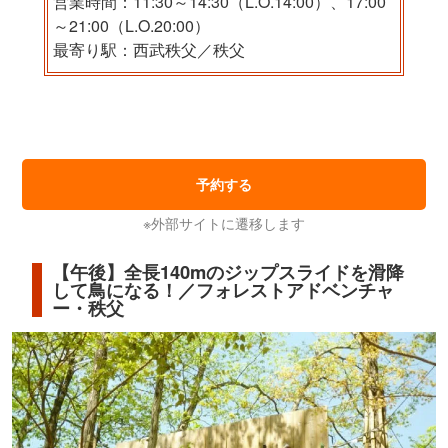
営業時間：11:30～14:30（L.O.14:00）、17:00
～21:00（L.O.20:00）
最寄り駅：西武秩父／秩父
予約する
※外部サイトに遷移します
【午後】全長140mのジップスライドを滑降
して鳥になる！／フォレストアドベンチャ
ー・秩父