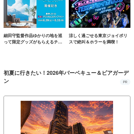
細田守監督作品ゆかりの地を巡
涼しく過ごせる東京ジョイポリ
って限定グッズがもらえるチャ
スで絶叫＆ホラーを満喫！
ンス！
初夏に行きたい！2026年バーベキュー＆ビアガーデ
ン
PR