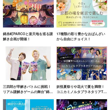
錦糸町PARCOと楽天地を巡る謎
17種類の彩り豊かなおばんざい
解き企画が開催！
から自由にチョイス！
三四郎が早解きバトルに挑戦！
妖怪夏祭りや花火で夏を満喫！
リアル謎解きゲームの舞台"錦糸
コニカミノルタプラネタリアTO
町PARCO・楽天地"を巡る！
KYO