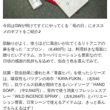
今回はGWが明けてすぐにやってくる「母の日」にオスス
メのギフトをご紹介♪
肌触りがよく、使うほどに風合いが出てくるリトアニアの
麻を使った「エプロン」（6,480円）は、料理好きな母親に
贈りたいアイテム。カラーバリエーションも豊富なので、
日頃の感謝の気持ちを込めて、似合う色を選んでみて。
抗菌・防虫効果に優れた木「青森ヒバ」を使ったシリーズ
は、吸収性もバツグンの布巾「KAYA-FUKIN」（右540
円）、抗ウイルス効果が期待できるハンドソープ「HAND
SOAP」（中2,592円）、室内で使う消臭リフレッシュスプ
レー「WILD INCENCE SPRAY」（左6,264円）とバリエー
ション豊富。日常シーンで使えるアイテムは、きっと喜ん
でもらえるはず！