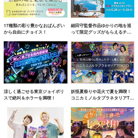
17種類の彩り豊かなおばんざい
細田守監督作品ゆかりの地を巡
から自由にチョイス！
って限定グッズがもらえるチャ
ンス！
涼しく過ごせる東京ジョイポリ
妖怪夏祭りや花火で夏を満喫！
スで絶叫＆ホラーを満喫！
コニカミノルタプラネタリアTO
KYO