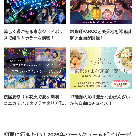
涼しく過ごせる東京ジョイポリ
錦糸町PARCOと楽天地を巡る謎
スで絶叫＆ホラーを満喫！
解き企画が開催！
妖怪夏祭りや花火で夏を満喫！
17種類の彩り豊かなおばんざい
コニカミノルタプラネタリアTO
から自由にチョイス！
KYO
初夏に行きたい！2026年バーベキュー＆ビアガーデ