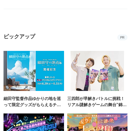
ピックアップ
PR
細田守監督作品ゆかりの地を巡
三四郎が早解きバトルに挑戦！
って限定グッズがもらえるチャ
リアル謎解きゲームの舞台"錦糸
ンス！
町PARCO・楽天地"を巡る！