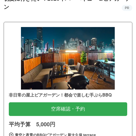
ン
PR
非日常の屋上ビアガーデン！都会で楽しむ手ぶらBBQ
空席確認・予約
平均予算 5,000円
青空と夜景のBBQビアガーデン 新大久保 terrace