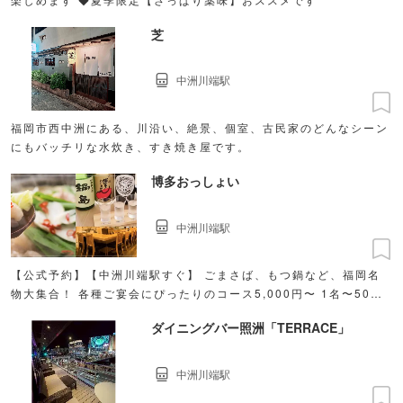
芝
中洲川端駅
福岡市西中洲にある、川沿い、絶景、個室、古民家のどんなシーン
にもバッチリな水炊き、すき焼き屋です。
博多おっしょい
中洲川端駅
【公式予約】【中洲川端駅すぐ】 ごまさば、もつ鍋など、福岡名
物大集合！ 各種ご宴会にぴったりのコース5,000円〜 1名〜50名
の団体様まで用途に応じたお席をご用意！
ダイニングバー照洲「TERRACE」
中洲川端駅