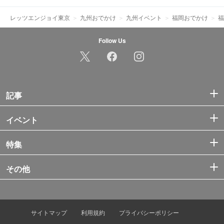
レッツエンジョイ東京
九州おでかけ
九州イベント
福岡おでかけ
福
Follow Us
記事
イベント
特集
その他
サイトマップ
利用規約
プライバシーポリシー