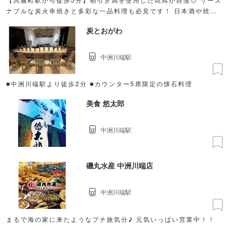
ナブルな炭火串焼きと多彩な一品料理も必見です！ 日本酒や焼酎
との相性も抜群♪お一人様からご宴会まで
炭とおがわ
中洲川端駅
■中洲川端駅より徒歩2分 ■カウンター5席限定の懐石料理
美食 悠太郎
中洲川端駅
磯丸水産 中洲川端店
中洲川端駅
まるで海の家に来たようなプチ旅気分♪ 元気いっぱい営業中！！