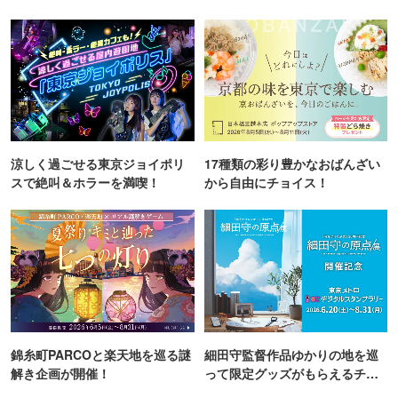
町PARCO・楽天地"を巡る！
TOKYO
涼しく過ごせる東京ジョイポリ
17種類の彩り豊かなおばんざい
スで絶叫＆ホラーを満喫！
から自由にチョイス！
錦糸町PARCOと楽天地を巡る謎
細田守監督作品ゆかりの地を巡
解き企画が開催！
って限定グッズがもらえるチャ
ンス！