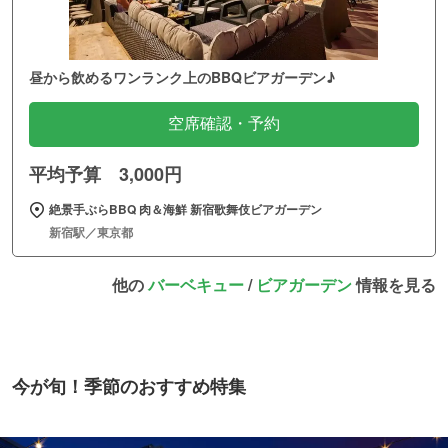
昼から飲めるワンランク上のBBQビアガーデン♪
空席確認・予約
平均予算 3,000円
絶景手ぶらBBQ 肉＆海鮮 新宿歌舞伎ビアガーデン
新宿駅／東京都
他の
バーベキュー
/
ビアガーデン
情報を見る
今が旬！季節のおすすめ特集