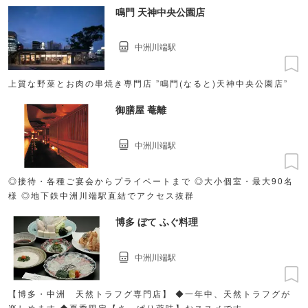
鳴門 天神中央公園店
中洲川端駅
上質な野菜とお肉の串焼き専門店 ”鳴門(なると)天神中央公園店”
御膳屋 菴離
中洲川端駅
◎接待・各種ご宴会からプライベートまで ◎大小個室・最大90名
様 ◎地下鉄中洲川端駅直結でアクセス抜群
博多 ぼて ふぐ料理
中洲川端駅
【博多・中洲 天然トラフグ専門店】 ◆一年中、天然トラフグが
楽しめます ◆夏季限定【さっぱり薬味】おススメです