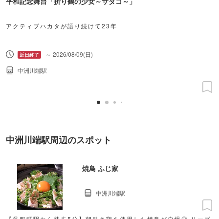
平和記念舞台「折り鶴の少女～サダコ～」
アクティブハカタが語り続けて23年
～ 2026/08/09(日)
中洲川端駅
中洲川端駅周辺のスポット
焼鳥 ふじ家
中洲川端駅
【呉服町駅から徒歩5分】朝引き鶏を使用した焼鳥が自慢◎ リーズ