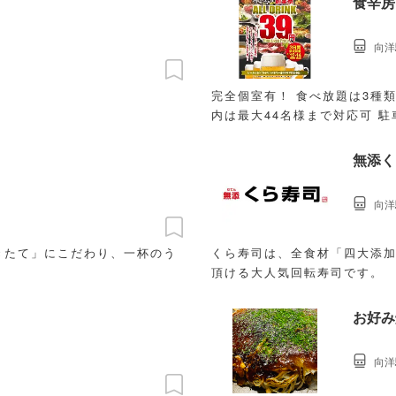
食辛房
向洋
完全個室有！ 食べ放題は3種類
内は最大44名様まで対応可 
無添く
向洋
きたて」にこだわり、一杯のう
くら寿司は、全食材「四大添
頂ける大人気回転寿司です。
お好み
向洋