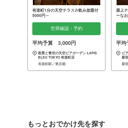
有楽町1分の天空テラス♪/飲み放題付
屋上テ
5000円～
ーなお
空席確認・予約
平均予算 3,000円
平均予
夜景と青空の天空ビアガーデン LAPIS
ビア
BLEU TOKYO 有楽町店
新
有楽町駅／東京都
新
もっとおでかけ先を探す