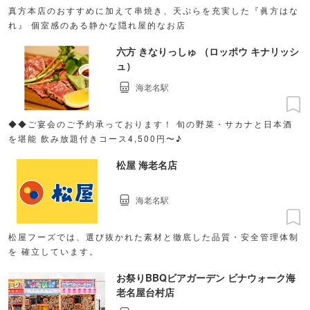
真方本店のおすすめに加えて串焼き、天ぷらを充実した『眞方はな
れ』 個室感のある静かな隠れ屋的なお店
六方 きなりっしゅ （ロッポウ キナリッシ
ュ）
海老名駅
◆◆ご宴会のご予約承っております！ 旬の野菜・サカナと日本酒
を堪能 飲み放題付きコース4,500円〜♪
松屋 海老名店
海老名駅
松屋フーズでは、選び抜かれた素材と徹底した品質・安全管理体制
を 確立しています。
お祭りBBQビアガーデン ビナウォーク海
老名屋台村店