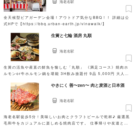
海老名駅
全天候型ビアガーデン会場！アウトドア気分なBBQ！！ 詳細は公
式HPで【https://bbq.urban-earth.jp/vinawalk/】
生簀と七輪 酒房 丸順
海老名駅
生簀の活魚や産直の鮮魚を愉しむ「丸順」 《満足コース》焼肉ホ
ルモンor牛ホルモン鍋を堪能 3H飲み放題付 9品 5,000円 大人数
で貸切：最大40名様迄OK！
やきにく 善〜zen〜 肉と麦酒と日本酒
海老名駅
海老名駅徒歩5分！美味しいお肉とクラフトビールで乾杯♪ 厳選黒
毛和牛をカジュアルに楽しめる焼肉店です。 仕事帰りや友達との
飲み会に気軽にお立ち寄りください！