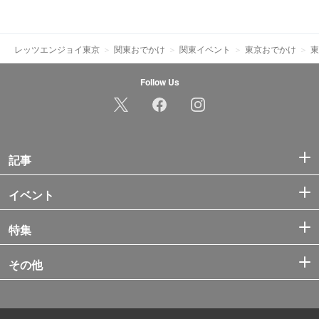
レッツエンジョイ東京
関東おでかけ
関東イベント
東京おでかけ
東
Follow Us
記事
イベント
特集
その他