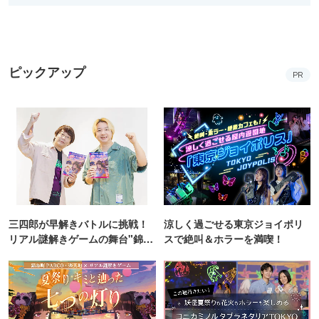
ピックアップ
PR
三四郎が早解きバトルに挑戦！
涼しく過ごせる東京ジョイポリ
リアル謎解きゲームの舞台"錦糸
スで絶叫＆ホラーを満喫！
町PARCO・楽天地"を巡る！