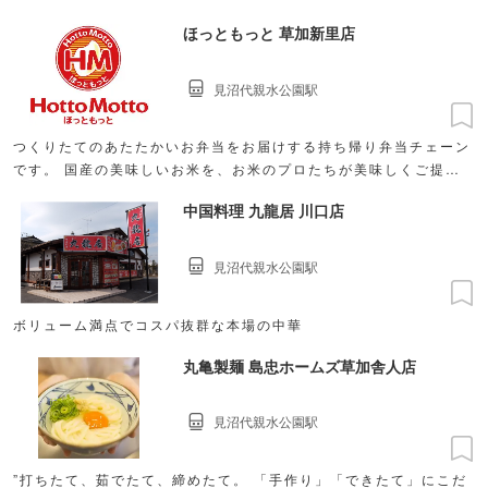
ほっともっと 草加新里店
見沼代親水公園駅
つくりたてのあたたかいお弁当をお届けする持ち帰り弁当チェーン
です。 国産の美味しいお米を、お米のプロたちが美味しくご提供
するために日々努力しています。
中国料理 九龍居 川口店
見沼代親水公園駅
ボリューム満点でコスパ抜群な本場の中華
丸亀製麺 島忠ホームズ草加舎人店
見沼代親水公園駅
”打ちたて、茹でたて、締めたて。 「手作り」「できたて」にこだ