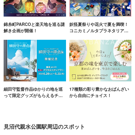
錦糸町PARCOと楽天地を巡る謎
妖怪夏祭りや花火で夏を満喫！
解き企画が開催！
コニカミノルタプラネタリア
TOKYO
細田守監督作品ゆかりの地を巡
17種類の彩り豊かなおばんざい
って限定グッズがもらえるチャ
から自由にチョイス！
ンス！
見沼代親水公園駅周辺のスポット