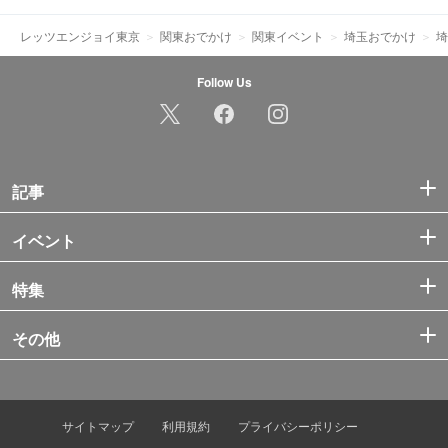
レッツエンジョイ東京
関東おでかけ
関東イベント
埼玉おでかけ
埼
Follow Us
記事
イベント
特集
その他
サイトマップ
利用規約
プライバシーポリシー