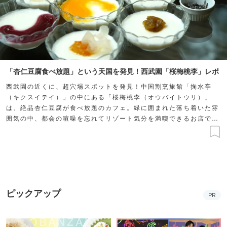
「杏仁豆腐食べ放題」という天国を発見！西武園「桜梅桃李」レポ
西武園の近くに、超穴場スポットを発見！中国割烹旅館「掬水亭
（キクスイテイ）」の中にある「桜梅桃李（オウバイトウリ）」
は、絶品杏仁豆腐が食べ放題のカフェ。緑に囲まれた落ち着いた雰
囲気の中、都会の喧噪を忘れてリゾート気分を満喫できるお店で
す。こだわりの杏仁豆腐やドリンク、カフェでの過ごし方などを徹
底レポートします♪
ピックアップ
PR