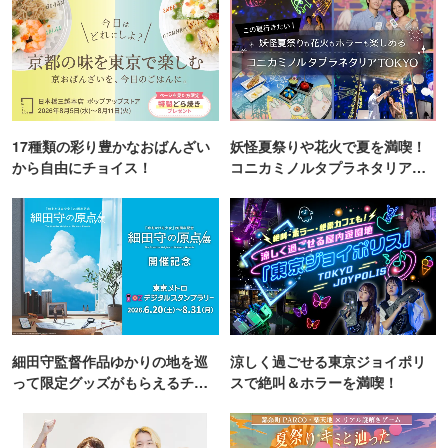
17種類の彩り豊かなおばんざい
妖怪夏祭りや花火で夏を満喫！
から自由にチョイス！
コニカミノルタプラネタリア
TOKYO
細田守監督作品ゆかりの地を巡
涼しく過ごせる東京ジョイポリ
って限定グッズがもらえるチャ
スで絶叫＆ホラーを満喫！
ンス！