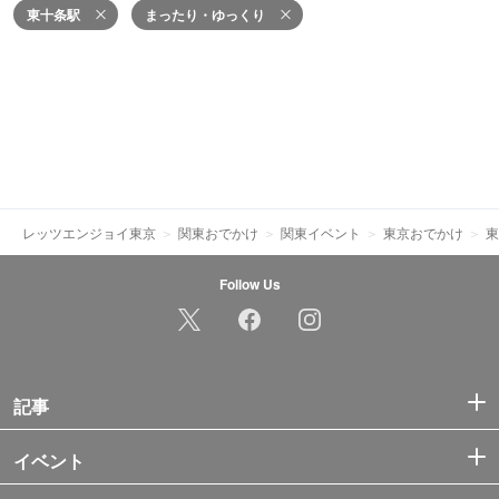
東十条駅
まったり・ゆっくり
レッツエンジョイ東京
関東おでかけ
関東イベント
東京おでかけ
東
Follow Us
記事
イベント