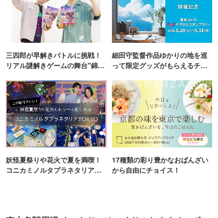
三四郎が早解きバトルに挑戦！
細田守監督作品ゆかりの地を巡
リアル謎解きゲームの舞台"錦糸
って限定グッズがもらえるチャ
町PARCO・楽天地"を巡る！
ンス！
妖怪夏祭りや花火で夏を満喫！
17種類の彩り豊かなおばんざい
コニカミノルタプラネタリア
から自由にチョイス！
TOKYO