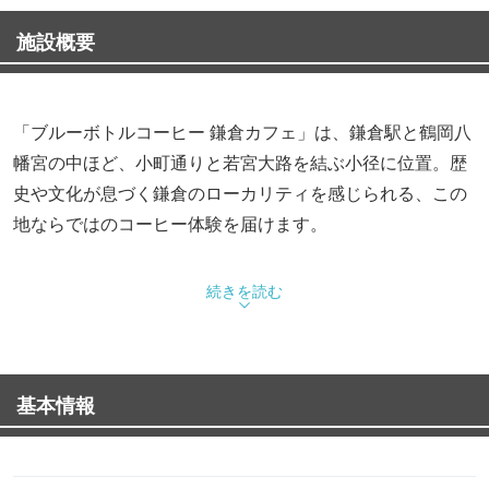
施設概要
「ブルーボトルコーヒー 鎌倉カフェ」は、鎌倉駅と鶴岡八
幡宮の中ほど、小町通りと若宮大路を結ぶ小径に位置。歴
史や文化が息づく鎌倉のローカリティを感じられる、この
地ならではのコーヒー体験を届けます。
※2026年5月29日（金）オープン
続きを読む
基本情報