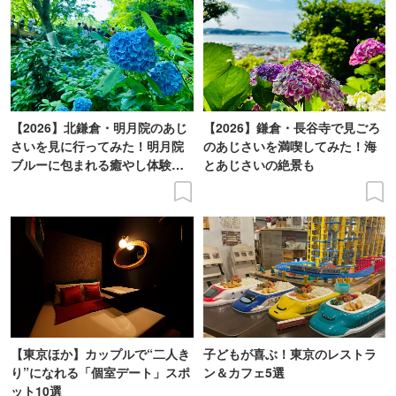
【2026】北鎌倉・明月院のあじ
【2026】鎌倉・長谷寺で見ごろ
さいを見に行ってみた！明月院
のあじさいを満喫してみた！海
ブルーに包まれる癒やし体験レ
とあじさいの絶景も
ポ
【東京ほか】カップルで“二人き
子どもが喜ぶ！東京のレストラ
り”になれる「個室デート」スポ
ン＆カフェ5選
ット10選