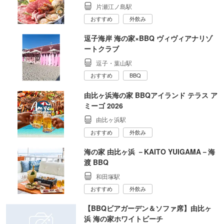
片瀬江ノ島駅
おすすめ
外飲み
逗子海岸 海の家×BBQ ヴィヴィアナリゾ
ートクラブ
逗子・葉山駅
おすすめ
BBQ
由比ヶ浜海の家 BBQアイランド テラス ア
ミーゴ 2026
由比ヶ浜駅
おすすめ
外飲み
海の家 由比ヶ浜 －KAITO YUIGAMA－海
渡 BBQ
和田塚駅
おすすめ
外飲み
【BBQビアガーデン＆ソファ席】由比ヶ
浜 海の家ホワイトビーチ