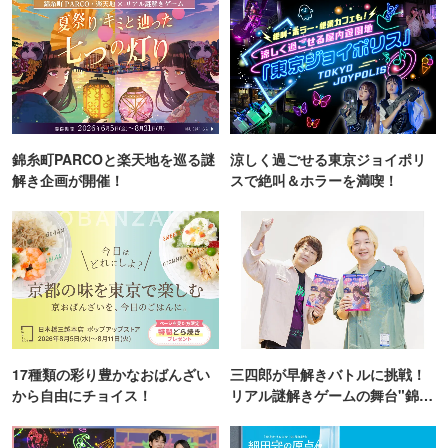
錦糸町PARCOと楽天地を巡る謎
涼しく過ごせる東京ジョイポリ
解き企画が開催！
スで絶叫＆ホラーを満喫！
17種類の彩り豊かなおばんざい
三四郎が早解きバトルに挑戦！
から自由にチョイス！
リアル謎解きゲームの舞台"錦糸
町PARCO・楽天地"を巡る！