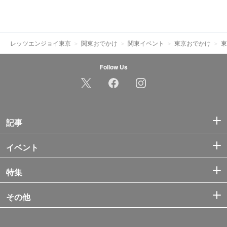
レッツエンジョイ東京
関東おでかけ
関東イベント
東京おでかけ
東
Follow Us
記事
イベント
特集
その他