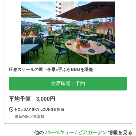
圧巻スケールの屋上夜景×手ぶらBBQを堪能
空席確認・予約
平均予算 3,000円
HOLIDAY SKY LOUNGE 新宿
東新宿駅／東京都
他の
バーベキュー
/
ビアガーデン
情報を見る