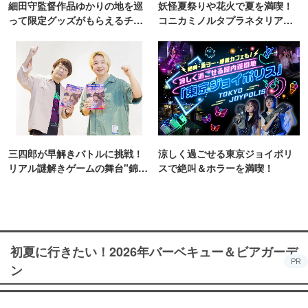
細田守監督作品ゆかりの地を巡
妖怪夏祭りや花火で夏を満喫！
って限定グッズがもらえるチャ
コニカミノルタプラネタリア
ンス！
TOKYO
三四郎が早解きバトルに挑戦！
涼しく過ごせる東京ジョイポリ
リアル謎解きゲームの舞台"錦糸
スで絶叫＆ホラーを満喫！
町PARCO・楽天地"を巡る！
初夏に行きたい！2026年バーベキュー＆ビアガーデ
PR
ン