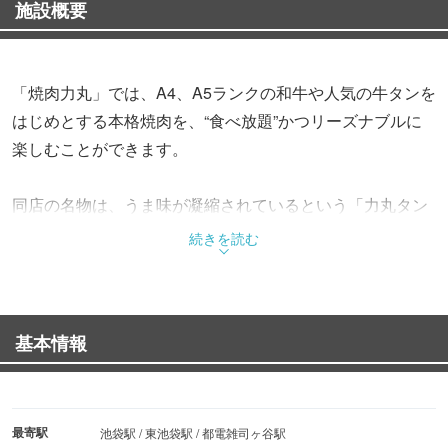
施設概要
「焼肉力丸」では、A4、A5ランクの和牛や人気の牛タンを
はじめとする本格焼肉を、“食べ放題”かつリーズナブルに
楽しむことができます。
同店の名物は、うま味が凝縮されているという「力丸タン
ステーキ」。表面に格子状の切り込みを入れることで、肉
続きを読む
の繊維がほどよくほぐれ、厚切りでありながらも驚くほど
やわらかい食感なのだとか。
基本情報
その他にも、部位ごとの個性が堪能できるという「和牛ロ
ース、和牛カルビ、特選ハラミ」や、骨と骨の間に潜むう
ま味のかたまりを贅沢に“一本焼き”スタイルでいただく
「中落ちカルビの一本焼き」など、多種多様なメニューが
最寄駅
池袋駅 / 東池袋駅 / 都電雑司ヶ谷駅