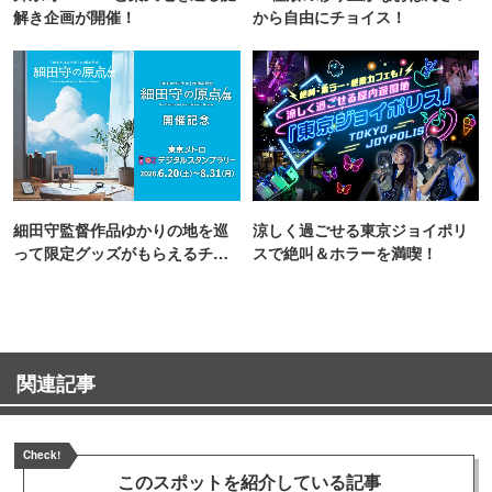
解き企画が開催！
から自由にチョイス！
細田守監督作品ゆかりの地を巡
涼しく過ごせる東京ジョイポリ
って限定グッズがもらえるチャ
スで絶叫＆ホラーを満喫！
ンス！
関連記事
Check!
このスポットを
紹介している記事