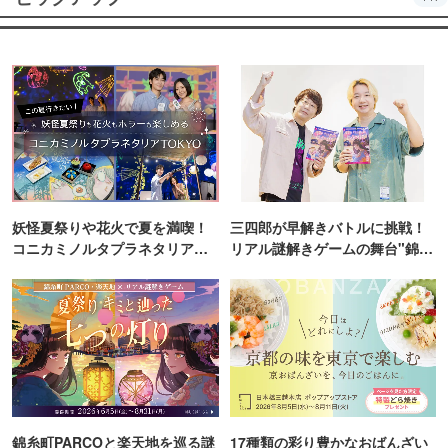
妖怪夏祭りや花火で夏を満喫！
三四郎が早解きバトルに挑戦！
コニカミノルタプラネタリア
リアル謎解きゲームの舞台"錦糸
TOKYO
町PARCO・楽天地"を巡る！
錦糸町PARCOと楽天地を巡る謎
17種類の彩り豊かなおばんざい