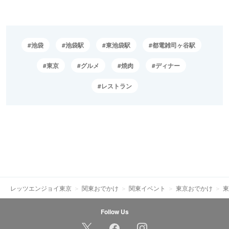
池袋
池袋駅
東池袋駅
都電雑司ヶ谷駅
東京
グルメ
焼肉
ディナー
レストラン
レッツエンジョイ東京
関東おでかけ
関東イベント
東京おでかけ
東
Follow Us