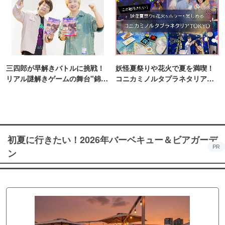
三四郎が早解きバトルに挑戦！
妖怪夏祭りや花火で夏を満喫！
リアル謎解きゲームの舞台"錦糸
コニカミノルタプラネタリア
町PARCO・楽天地"を巡る！
TOKYO
初夏に行きたい！2026年バーベキュー＆ビアガーデ
PR
ン