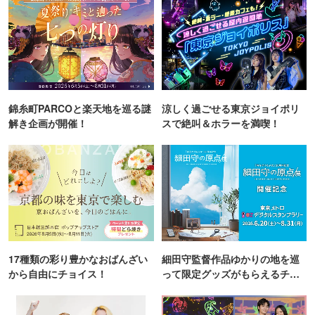
錦糸町PARCOと楽天地を巡る謎
涼しく過ごせる東京ジョイポリ
解き企画が開催！
スで絶叫＆ホラーを満喫！
17種類の彩り豊かなおばんざい
細田守監督作品ゆかりの地を巡
から自由にチョイス！
って限定グッズがもらえるチャ
ンス！