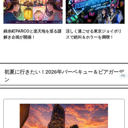
錦糸町PARCOと楽天地を巡る謎
涼しく過ごせる東京ジョイポリ
解き企画が開催！
スで絶叫＆ホラーを満喫！
初夏に行きたい！2026年バーベキュー＆ビアガーデ
PR
ン