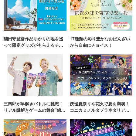
細田守監督作品ゆかりの地を巡
17種類の彩り豊かなおばんざい
って限定グッズがもらえるチャ
から自由にチョイス！
ンス！
三四郎が早解きバトルに挑戦！
妖怪夏祭りや花火で夏を満喫！
リアル謎解きゲームの舞台"錦糸
コニカミノルタプラネタリア
町PARCO・楽天地"を巡る！
TOKYO