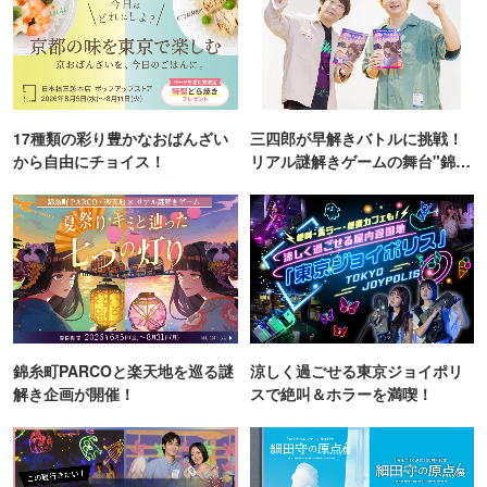
17種類の彩り豊かなおばんざい
三四郎が早解きバトルに挑戦！
から自由にチョイス！
リアル謎解きゲームの舞台"錦糸
町PARCO・楽天地"を巡る！
錦糸町PARCOと楽天地を巡る謎
涼しく過ごせる東京ジョイポリ
解き企画が開催！
スで絶叫＆ホラーを満喫！