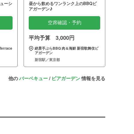
ューシ
昼から飲めるワンランク上のBBQビ
アガーデン♪
空席確認・予約
平均予算 3,000円
errace
絶景手ぶらBBQ 肉＆海鮮 新宿歌舞伎ビ
アガーデン
新宿駅／東京都
他の
バーベキュー
/
ビアガーデン
情報を見る