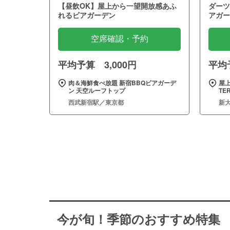
【昼飲OK】屋上から一望開放感あふ
ダーツ
れるビアガーデン
アガー
空席確認・予約
平均予算 3,000円
平均予
肉＆海鮮食べ放題 新宿BBQビアガーデ
屋
ン 天空ルーフトップ
TE
西武新宿駅／東京都
新
今が旬！季節のおすすめ特集