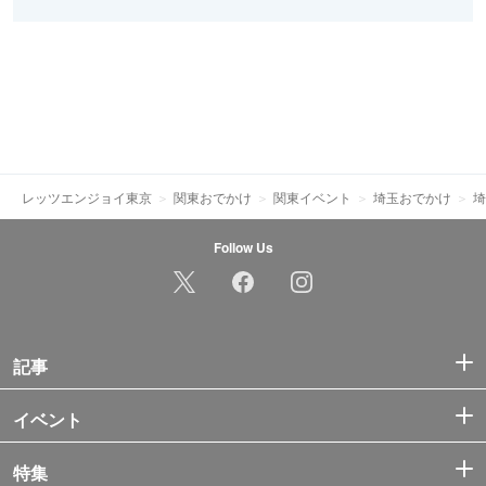
レッツエンジョイ東京
関東おでかけ
関東イベント
埼玉おでかけ
埼
Follow Us
記事
イベント
特集