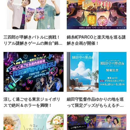
三四郎が早解きバトルに挑戦！
錦糸町PARCOと楽天地を巡る謎
リアル謎解きゲームの舞台"錦糸
解き企画が開催！
町PARCO・楽天地"を巡る！
涼しく過ごせる東京ジョイポリ
細田守監督作品ゆかりの地を巡
スで絶叫＆ホラーを満喫！
って限定グッズがもらえるチャ
ンス！