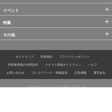
イベント
特集
その他
サイトマップ
利用規約
プライバシーポリシー
利用者情報の外部送信
クチコミ投稿ガイドライン
ヘルプ
お問い合わせ
プレスリリース・情報提供
広告掲載
運営会社
© Tokyo Metro Co., Ltd. & Let’s ENJOY TOKYO, Inc.