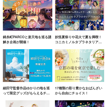
錦糸町PARCOと楽天地を巡る謎
妖怪夏祭りや花火で夏を満喫！
解き企画が開催！
コニカミノルタプラネタリア
TOKYO
細田守監督作品ゆかりの地を巡
17種類の彩り豊かなおばんざい
って限定グッズがもらえるチャ
から自由にチョイス！
ンス！