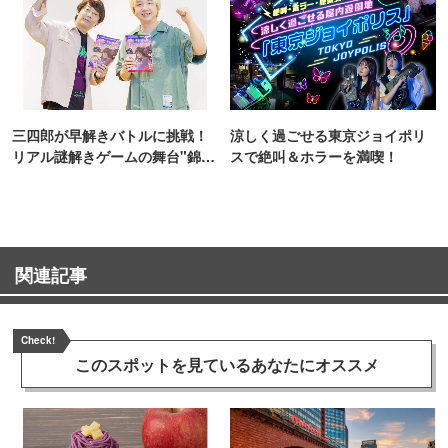
三四郎が早解きバトルに挑戦！
涼しく過ごせる東京ジョイポリ
リアル謎解きゲームの舞台"錦糸
スで絶叫＆ホラーを満喫！
町PARCO・楽天地"を巡る！
関連記事
Check!
このスポットを見ている
あなたにオススメ