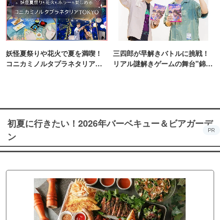
妖怪夏祭りや花火で夏を満喫！
三四郎が早解きバトルに挑戦！
コニカミノルタプラネタリア
リアル謎解きゲームの舞台"錦糸
TOKYO
町PARCO・楽天地"を巡る！
初夏に行きたい！2026年バーベキュー＆ビアガーデ
PR
ン