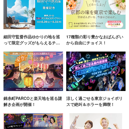
細田守監督作品ゆかりの地を巡
17種類の彩り豊かなおばんざい
って限定グッズがもらえるチャ
から自由にチョイス！
ンス！
錦糸町PARCOと楽天地を巡る謎
涼しく過ごせる東京ジョイポリ
解き企画が開催！
スで絶叫＆ホラーを満喫！