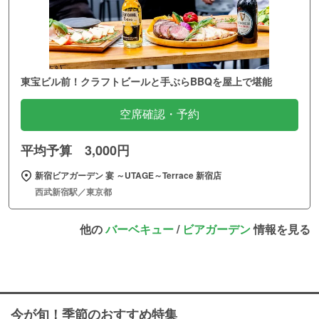
東宝ビル前！クラフトビールと手ぶらBBQを屋上で堪能
空席確認・予約
平均予算 3,000円
新宿ビアガーデン 宴 ～UTAGE～Terrace 新宿店
西武新宿駅／東京都
他の
バーベキュー
/
ビアガーデン
情報を見る
今が旬！季節のおすすめ特集