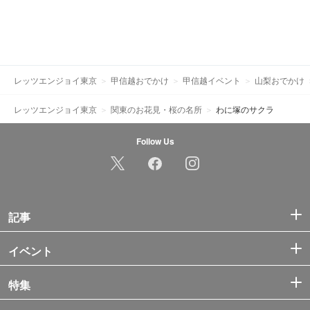
レッツエンジョイ東京
甲信越おでかけ
甲信越イベント
山梨おでかけ
レッツエンジョイ東京
関東のお花見・桜の名所
わに塚のサクラ
Follow Us
記事
イベント
特集