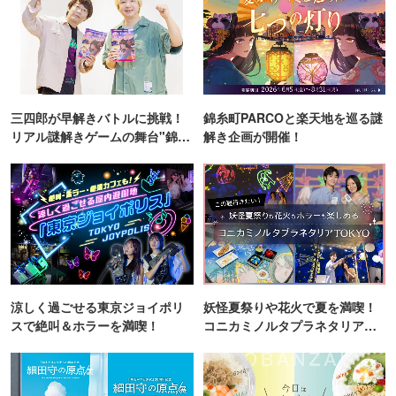
三四郎が早解きバトルに挑戦！
錦糸町PARCOと楽天地を巡る謎
リアル謎解きゲームの舞台"錦糸
解き企画が開催！
町PARCO・楽天地"を巡る！
涼しく過ごせる東京ジョイポリ
妖怪夏祭りや花火で夏を満喫！
スで絶叫＆ホラーを満喫！
コニカミノルタプラネタリア
TOKYO