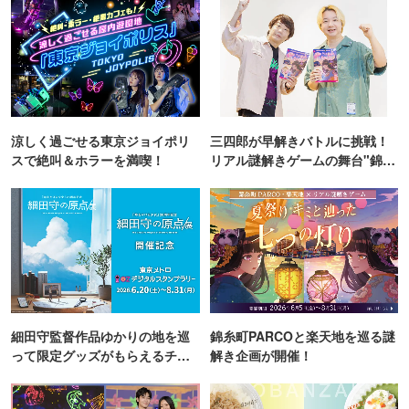
涼しく過ごせる東京ジョイポリ
三四郎が早解きバトルに挑戦！
スで絶叫＆ホラーを満喫！
リアル謎解きゲームの舞台"錦糸
町PARCO・楽天地"を巡る！
細田守監督作品ゆかりの地を巡
錦糸町PARCOと楽天地を巡る謎
って限定グッズがもらえるチャ
解き企画が開催！
ンス！