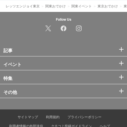
レッツエンジョイ東京
関東おでかけ
関東イベント
東京おでかけ
東
Follow Us
記事
イベント
特集
その他
サイトマップ
利用規約
プライバシーポリシー
利用者情報の外部送信
クチコミ投稿ガイドライン
ヘルプ