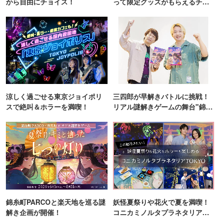
から自由にチョイス！
って限定グッズがもらえるチャ
ンス！
涼しく過ごせる東京ジョイポリ
三四郎が早解きバトルに挑戦！
スで絶叫＆ホラーを満喫！
リアル謎解きゲームの舞台"錦糸
町PARCO・楽天地"を巡る！
錦糸町PARCOと楽天地を巡る謎
妖怪夏祭りや花火で夏を満喫！
解き企画が開催！
コニカミノルタプラネタリア