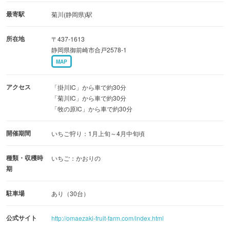
最寄駅
菊川(静岡県)駅
所在地
〒437-1613
静岡県御前崎市合戸2578-1
MAP
アクセス
「掛川IC」から車で約30分
「菊川IC」から車で約30分
「牧の原IC」から車で約30分
開催期間
いちご狩り：1月上旬～4月中旬頃
種類・収穫時
いちご：かおりの
期
駐車場
あり（30台）
公式サイト
http://omaezaki-fruit-farm.com/index.html