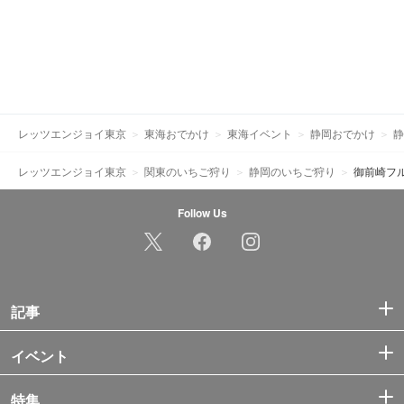
レッツエンジョイ東京
東海おでかけ
東海イベント
静岡おでかけ
静
レッツエンジョイ東京
関東のいちご狩り
静岡のいちご狩り
御前崎フ
Follow Us
記事
イベント
特集