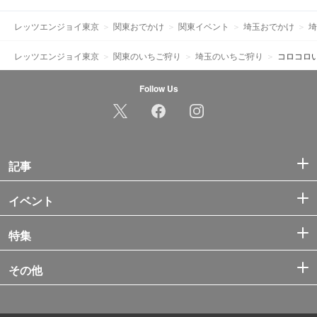
レッツエンジョイ東京
関東おでかけ
関東イベント
埼玉おでかけ
埼
レッツエンジョイ東京
関東のいちご狩り
埼玉のいちご狩り
コロコロ
Follow Us
記事
イベント
特集
その他