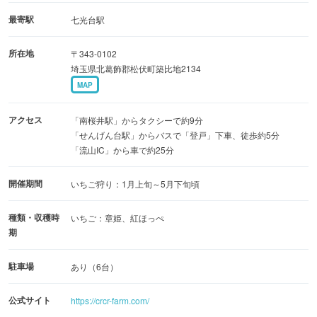
最寄駅
七光台駅
所在地
〒343-0102
埼玉県北葛飾郡松伏町築比地2134
MAP
アクセス
「南桜井駅」からタクシーで約9分
「せんげん台駅」からバスで「登戸」下車、徒歩約5分
「流山IC」から車で約25分
開催期間
いちご狩り：1月上旬～5月下旬頃
種類・収穫時
いちご：章姫、紅ほっぺ
期
駐車場
あり（6台）
公式サイト
https://crcr-farm.com/