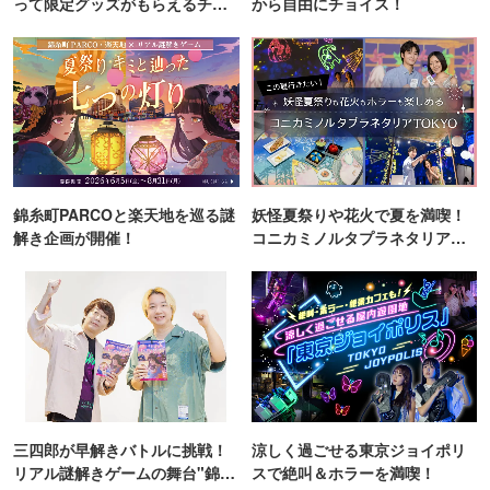
って限定グッズがもらえるチャ
から自由にチョイス！
ンス！
錦糸町PARCOと楽天地を巡る謎
妖怪夏祭りや花火で夏を満喫！
解き企画が開催！
コニカミノルタプラネタリア
TOKYO
三四郎が早解きバトルに挑戦！
涼しく過ごせる東京ジョイポリ
リアル謎解きゲームの舞台"錦糸
スで絶叫＆ホラーを満喫！