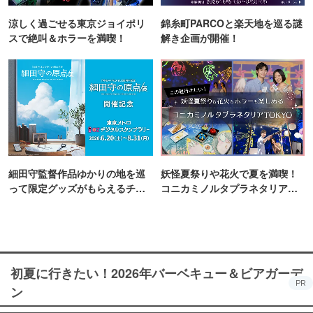
涼しく過ごせる東京ジョイポリ
錦糸町PARCOと楽天地を巡る謎
スで絶叫＆ホラーを満喫！
解き企画が開催！
細田守監督作品ゆかりの地を巡
妖怪夏祭りや花火で夏を満喫！
って限定グッズがもらえるチャ
コニカミノルタプラネタリア
ンス！
TOKYO
初夏に行きたい！2026年バーベキュー＆ビアガーデ
PR
ン