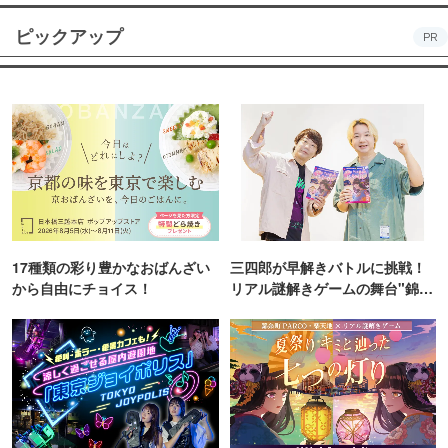
ピックアップ
PR
17種類の彩り豊かなおばんざい
三四郎が早解きバトルに挑戦！
から自由にチョイス！
リアル謎解きゲームの舞台"錦糸
町PARCO・楽天地"を巡る！