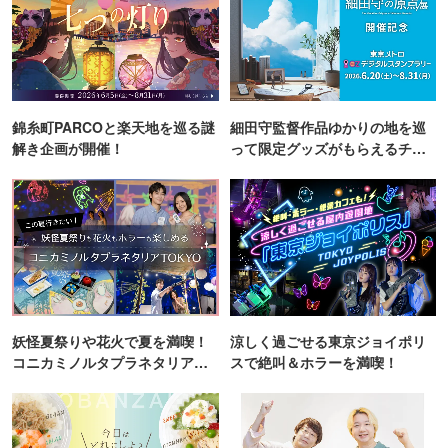
錦糸町PARCOと楽天地を巡る謎
細田守監督作品ゆかりの地を巡
解き企画が開催！
って限定グッズがもらえるチャ
ンス！
妖怪夏祭りや花火で夏を満喫！
涼しく過ごせる東京ジョイポリ
コニカミノルタプラネタリア
スで絶叫＆ホラーを満喫！
TOKYO