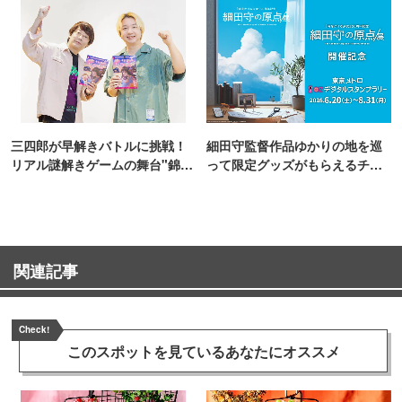
三四郎が早解きバトルに挑戦！
細田守監督作品ゆかりの地を巡
リアル謎解きゲームの舞台"錦糸
って限定グッズがもらえるチャ
町PARCO・楽天地"を巡る！
ンス！
関連記事
Check!
このスポットを見ている
あなたにオススメ