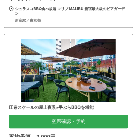
シュラスコBBQ食べ放題 マリブ MALIBU 新宿最大級のビアガーデ
ン
新宿駅／東京都
圧巻スケールの屋上夜景×手ぶらBBQを堪能
空席確認・予約
平均予算 3,000円