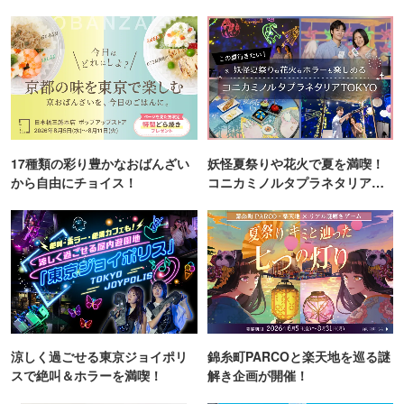
17種類の彩り豊かなおばんざい
妖怪夏祭りや花火で夏を満喫！
から自由にチョイス！
コニカミノルタプラネタリア
TOKYO
涼しく過ごせる東京ジョイポリ
錦糸町PARCOと楽天地を巡る謎
スで絶叫＆ホラーを満喫！
解き企画が開催！