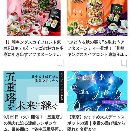
【川崎キングスカイフロント東
“ぶどう＆秋の実り”を味わうア
急REIホテル】イチゴの魅力を多
フタヌーンティー登場！「川崎
彩に引き出すアフタヌーンティ
キングスカイフロント東急REIホ
ー登場
テル」で
9月29日（火）開催！「五重塔」
【東京】おすすめ大人デートス
の魅力に迫る連続シンポジウ
ポット63選｜定番の遊び場から
ム、最終回は、“谷中五重塔再建
隠れた名所まで