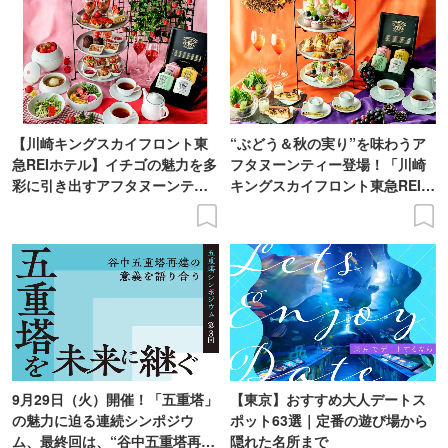
【川崎キングスカイフロント東
“ぶどう＆秋の実り”を味わうア
急REIホテル】イチゴの魅力を多
フタヌーンティー登場！「川崎
彩に引き出すアフタヌーンティ
キングスカイフロント東急REIホ
ー登場
テル」で
9月29日（火）開催！「五重塔」
【東京】おすすめ大人デートス
の魅力に迫る連続シンポジウ
ポット63選｜定番の遊び場から
ム、最終回は、“谷中五重塔再建
隠れた名所まで