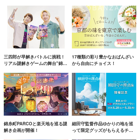
三四郎が早解きバトルに挑戦！
17種類の彩り豊かなおばんざい
リアル謎解きゲームの舞台"錦糸
から自由にチョイス！
町PARCO・楽天地"を巡る！
錦糸町PARCOと楽天地を巡る謎
細田守監督作品ゆかりの地を巡
解き企画が開催！
って限定グッズがもらえるチャ
ンス！