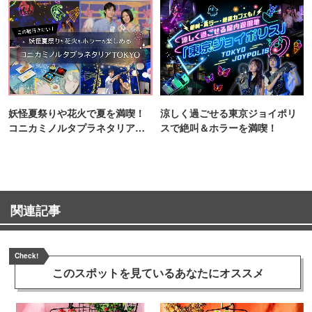
妖怪夏祭りや花火で夏を満喫！
涼しく過ごせる東京ジョイポリ
コニカミノルタプラネタリア
スで絶叫＆ホラーを満喫！
TOKYO
関連記事
Check!
このスポットを見ている
あなたにオススメ