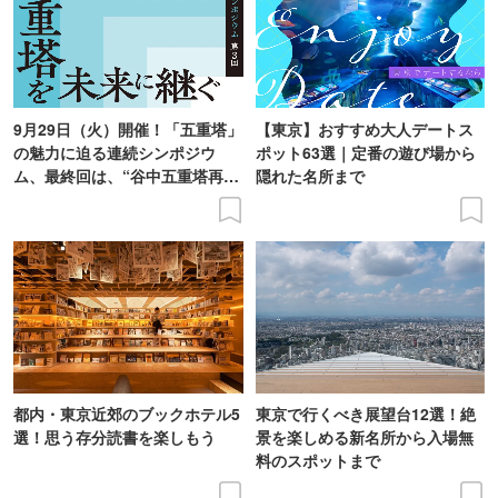
9月29日（火）開催！「五重塔」
【東京】おすすめ大人デートス
の魅力に迫る連続シンポジウ
ポット63選｜定番の遊び場から
ム、最終回は、“谷中五重塔再建
隠れた名所まで
の意義を語り合う”がテーマ
都内・東京近郊のブックホテル5
東京で行くべき展望台12選！絶
選！思う存分読書を楽しもう
景を楽しめる新名所から入場無
料のスポットまで