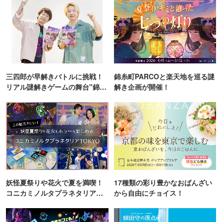
三四郎が早解きバトルに挑戦！
錦糸町PARCOと楽天地を巡る謎
リアル謎解きゲームの舞台"錦糸
解き企画が開催！
町PARCO・楽天地"を巡る！
妖怪夏祭りや花火で夏を満喫！
17種類の彩り豊かなおばんざい
コニカミノルタプラネタリア
から自由にチョイス！
TOKYO