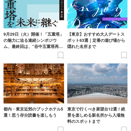
9月29日（火）開催！「五重塔」
【東京】おすすめ大人デートス
の魅力に迫る連続シンポジウ
ポット63選｜定番の遊び場から
ム、最終回は、“谷中五重塔再建
隠れた名所まで
の意義を語り合う”がテーマ
都内・東京近郊のブックホテル5
東京で行くべき展望台12選！絶
選！思う存分読書を楽しもう
景を楽しめる新名所から入場無
料のスポットまで