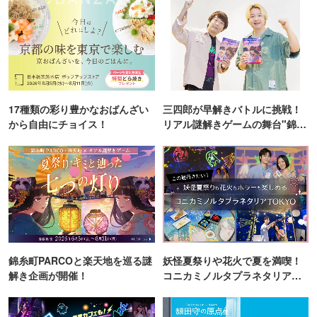
17種類の彩り豊かなおばんざい
三四郎が早解きバトルに挑戦！
から自由にチョイス！
リアル謎解きゲームの舞台"錦糸
町PARCO・楽天地"を巡る！
錦糸町PARCOと楽天地を巡る謎
妖怪夏祭りや花火で夏を満喫！
解き企画が開催！
コニカミノルタプラネタリア
TOKYO