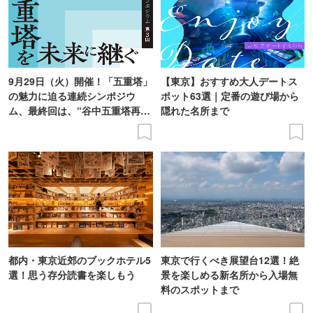
9月29日（火）開催！「五重塔」
【東京】おすすめ大人デートス
の魅力に迫る連続シンポジウ
ポット63選｜定番の遊び場から
ム、最終回は、“谷中五重塔再建
隠れた名所まで
の意義を語り合う”がテーマ
都内・東京近郊のブックホテル5
東京で行くべき展望台12選！絶
選！思う存分読書を楽しもう
景を楽しめる新名所から入場無
料のスポットまで