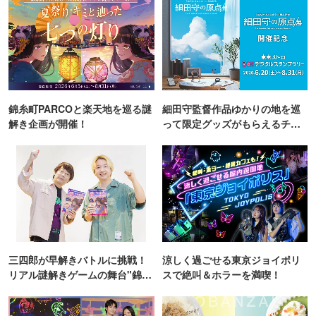
錦糸町PARCOと楽天地を巡る謎
細田守監督作品ゆかりの地を巡
解き企画が開催！
って限定グッズがもらえるチャ
ンス！
三四郎が早解きバトルに挑戦！
涼しく過ごせる東京ジョイポリ
リアル謎解きゲームの舞台"錦糸
スで絶叫＆ホラーを満喫！
町PARCO・楽天地"を巡る！