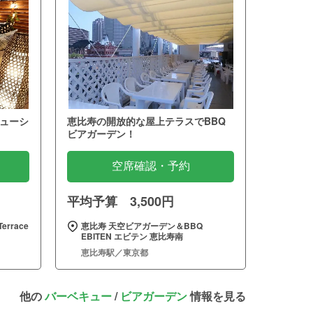
ューシ
恵比寿の開放的な屋上テラスでBBQ
ビアガーデン！
空席確認・予約
平均予算 3,500円
errace
恵比寿 天空ビアガーデン＆BBQ
EBITEN エビテン 恵比寿南
恵比寿駅／東京都
他の
バーベキュー
/
ビアガーデン
情報を見る