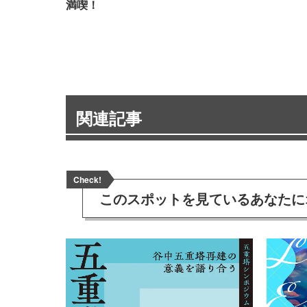
満喫！
関連記事
Check!
このスポットを見ている
あなたに