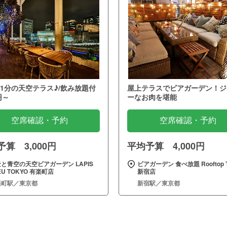
1分の天空テラス♪/飲み放題付
屋上テラスでビアガーデン！ジ
円～
ーなお肉を堪能
空席確認・予約
空席確認・予約
算 3,000円
平均予算 4,000円
と青空の天空ビアガーデン LAPIS
ビアガーデン 食べ放題 Rooftop T
EU TOKYO 有楽町店
新宿店
楽町駅／東京都
新宿駅／東京都