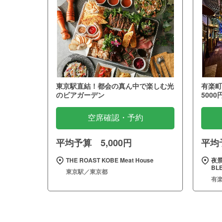
東京駅直結！都会の真ん中で楽しむ光
有楽町
のビアガーデン
5000
空席確認・予約
平均予算 5,000円
平均予
THE ROAST KOBE Meat House
夜景
BL
東京駅／東京都
有