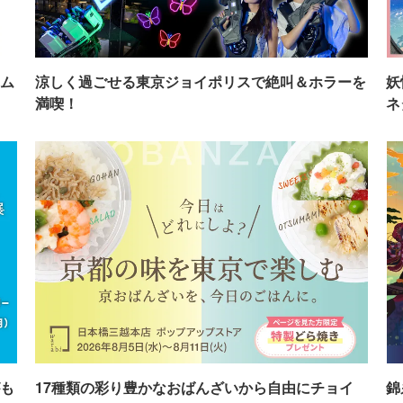
ム
涼しく過ごせる東京ジョイポリスで絶叫＆ホラーを
妖
満喫！
ネ
も
17種類の彩り豊かなおばんざいから自由にチョイ
錦