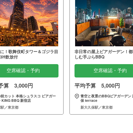
に！歌舞伎町タワー＆ゴジラ目
非日常の屋上ビアガーデン！都
3H飲放付
しむ手ぶらBBQ
空席確認・予約
空席確認・予約
算 3,000円
平均予算 5,000円
の前カット 本格シュラスコ ビアガー
青空と夜景のBBQビアガーデン 
 KING BBQ 新宿店
保 terrace
宿駅／東京都
新大久保駅／東京都