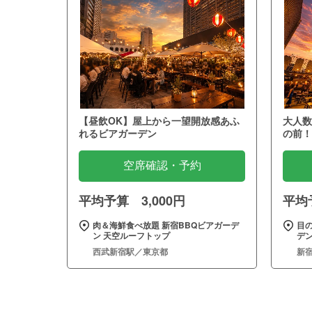
【昼飲OK】屋上から一望開放感あふ
大人数
れるビアガーデン
の前！
空席確認・予約
平均予算 3,000円
平均予
肉＆海鮮食べ放題 新宿BBQビアガーデ
目
ン 天空ルーフトップ
デン
西武新宿駅／東京都
新