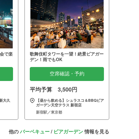
会で楽
歌舞伎町タワーを一望！絶景ビアガー
デン！雨でもOK
空席確認・予約
平均予算 3,500円
新大久
【昼から飲める】シュラスコ＆BBQビア
ガーデン天空テラス 新宿店
新宿駅／東京都
他の
バーベキュー
/
ビアガーデン
情報を見る