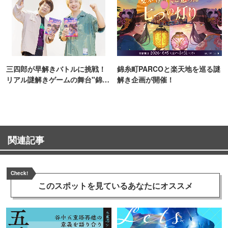
三四郎が早解きバトルに挑戦！
錦糸町PARCOと楽天地を巡る謎
リアル謎解きゲームの舞台"錦糸
解き企画が開催！
町PARCO・楽天地"を巡る！
関連記事
Check!
このスポットを見ている
あなたにオススメ