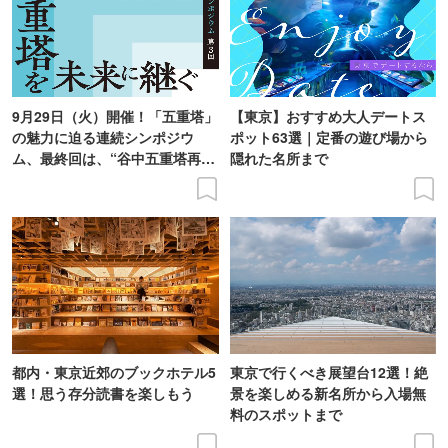
9月29日（火）開催！「五重塔」
【東京】おすすめ大人デートス
の魅力に迫る連続シンポジウ
ポット63選｜定番の遊び場から
ム、最終回は、“谷中五重塔再建
隠れた名所まで
の意義を語り合う”がテーマ
都内・東京近郊のブックホテル5
東京で行くべき展望台12選！絶
選！思う存分読書を楽しもう
景を楽しめる新名所から入場無
料のスポットまで