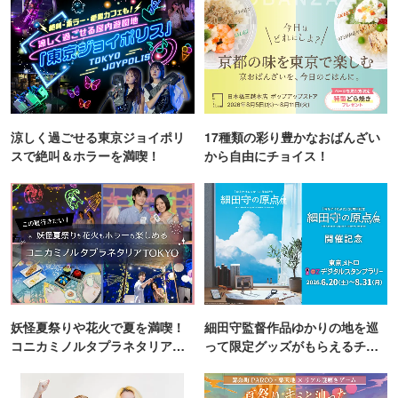
涼しく過ごせる東京ジョイポリ
17種類の彩り豊かなおばんざい
スで絶叫＆ホラーを満喫！
から自由にチョイス！
妖怪夏祭りや花火で夏を満喫！
細田守監督作品ゆかりの地を巡
コニカミノルタプラネタリア
って限定グッズがもらえるチャ
TOKYO
ンス！