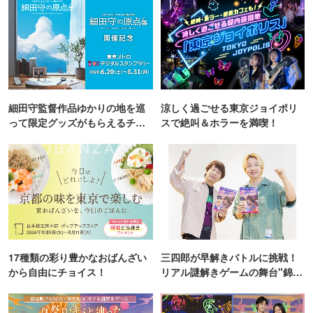
細田守監督作品ゆかりの地を巡
涼しく過ごせる東京ジョイポリ
って限定グッズがもらえるチャ
スで絶叫＆ホラーを満喫！
ンス！
17種類の彩り豊かなおばんざい
三四郎が早解きバトルに挑戦！
から自由にチョイス！
リアル謎解きゲームの舞台"錦糸
町PARCO・楽天地"を巡る！