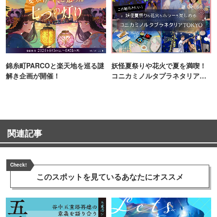
錦糸町PARCOと楽天地を巡る謎
妖怪夏祭りや花火で夏を満喫！
解き企画が開催！
コニカミノルタプラネタリア
TOKYO
関連記事
Check!
このスポットを見ている
あなたにオススメ