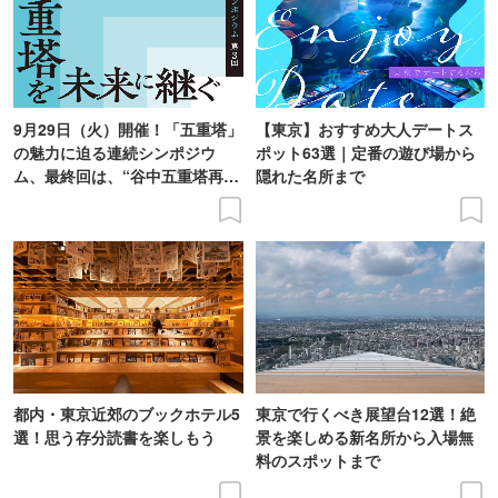
9月29日（火）開催！「五重塔」
【東京】おすすめ大人デートス
の魅力に迫る連続シンポジウ
ポット63選｜定番の遊び場から
ム、最終回は、“谷中五重塔再建
隠れた名所まで
の意義を語り合う”がテーマ
都内・東京近郊のブックホテル5
東京で行くべき展望台12選！絶
選！思う存分読書を楽しもう
景を楽しめる新名所から入場無
料のスポットまで