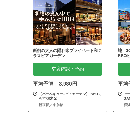
新宿の大人の隠れ家プライベート和テ
地上3
ラスビアガーデン
BBQ
空席確認・予約
平均予算 3,980円
平均予
【バーベキュー×ビアガーデン】 BBQて
ア
らす 御来光
BA
新宿駅／東京都
横