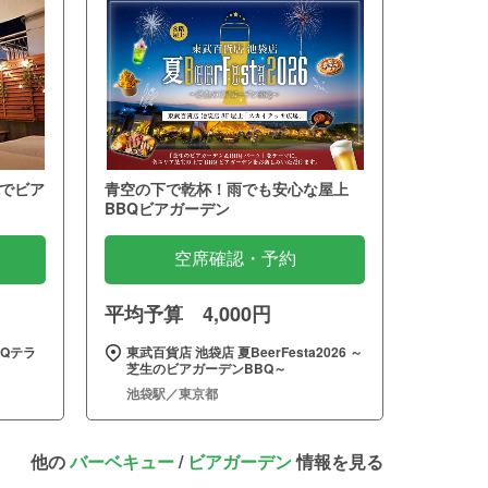
でビア
青空の下で乾杯！雨でも安心な屋上
BBQビアガーデン
空席確認・予約
平均予算 4,000円
Qテラ
東武百貨店 池袋店 夏BeerFesta2026 ～
芝生のビアガーデンBBQ～
池袋駅／東京都
他の
バーベキュー
/
ビアガーデン
情報を見る