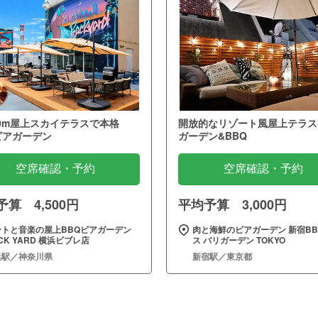
0m屋上スカイテラスで本格
開放的なリゾート風屋上テラス
ビアガーデン
ガーデン&BBQ
空席確認・予約
空席確認・予約
算 4,500円
平均予算 3,000円
ートと音楽の屋上BBQビアガーデン
肉と海鮮のビアガーデン 新宿BB
CK YARD 横浜ビブレ店
ス バリガーデン TOKYO
浜駅／神奈川県
新宿駅／東京都