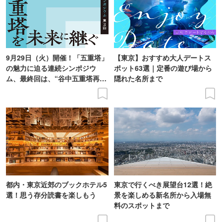
9月29日（火）開催！「五重塔」
【東京】おすすめ大人デートス
の魅力に迫る連続シンポジウ
ポット63選｜定番の遊び場から
ム、最終回は、“谷中五重塔再建
隠れた名所まで
の意義を語り合う”がテーマ
都内・東京近郊のブックホテル5
東京で行くべき展望台12選！絶
選！思う存分読書を楽しもう
景を楽しめる新名所から入場無
料のスポットまで