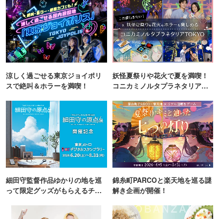
涼しく過ごせる東京ジョイポリ
妖怪夏祭りや花火で夏を満喫！
スで絶叫＆ホラーを満喫！
コニカミノルタプラネタリア
TOKYO
細田守監督作品ゆかりの地を巡
錦糸町PARCOと楽天地を巡る謎
って限定グッズがもらえるチャ
解き企画が開催！
ンス！