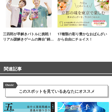
三四郎が早解きバトルに挑戦！
17種類の彩り豊かなおばんざい
リアル謎解きゲームの舞台"錦糸
から自由にチョイス！
町PARCO・楽天地"を巡る！
関連記事
Check!
このスポットを見ている
あなたにオススメ