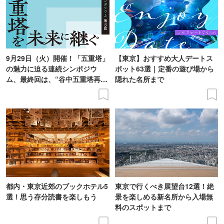
9月29日（火）開催！「五重塔」
【東京】おすすめ大人デートス
の魅力に迫る連続シンポジウ
ポット63選｜定番の遊び場から
ム、最終回は、“谷中五重塔再建
隠れた名所まで
の意義を語り合う”がテーマ
都内・東京近郊のブックホテル5
東京で行くべき展望台12選！絶
選！思う存分読書を楽しもう
景を楽しめる新名所から入場無
料のスポットまで