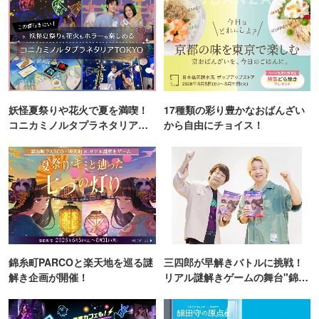
妖怪夏祭りや花火で夏を満喫！
17種類の彩り豊かなおばんざい
コニカミノルタプラネタリア
から自由にチョイス！
TOKYO
錦糸町PARCOと楽天地を巡る謎
三四郎が早解きバトルに挑戦！
解き企画が開催！
リアル謎解きゲームの舞台"錦糸
町PARCO・楽天地"を巡る！