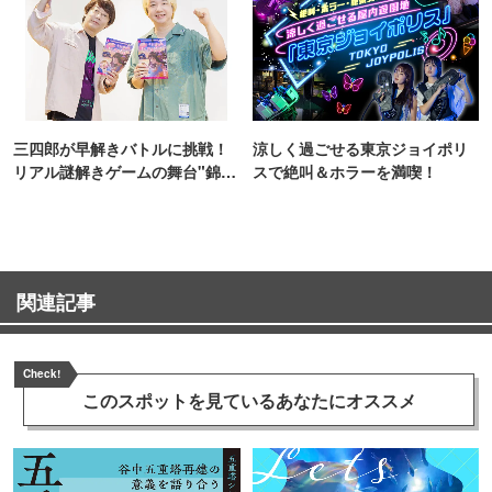
三四郎が早解きバトルに挑戦！
涼しく過ごせる東京ジョイポリ
リアル謎解きゲームの舞台"錦糸
スで絶叫＆ホラーを満喫！
町PARCO・楽天地"を巡る！
関連記事
Check!
このスポットを見ている
あなたにオススメ