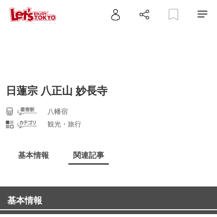
日蓮宗 八正山 妙長寺
八幡宿
観光・旅行
基本情報
関連記事
基本情報