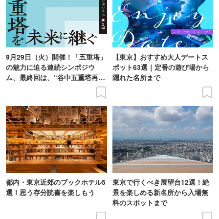
9月29日（火）開催！「五重塔」
【東京】おすすめ大人デートス
の魅力に迫る連続シンポジウ
ポット63選｜定番の遊び場から
ム、最終回は、“谷中五重塔再建
隠れた名所まで
の意義を語り合う”がテーマ
都内・東京近郊のブックホテル5
東京で行くべき展望台12選！絶
選！思う存分読書を楽しもう
景を楽しめる新名所から入場無
料のスポットまで