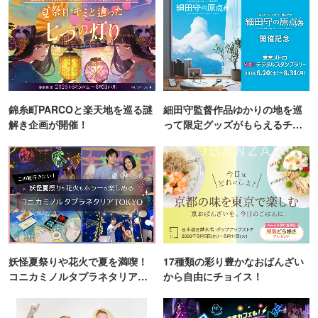
錦糸町PARCOと楽天地を巡る謎
細田守監督作品ゆかりの地を巡
解き企画が開催！
って限定グッズがもらえるチャ
ンス！
妖怪夏祭りや花火で夏を満喫！
17種類の彩り豊かなおばんざい
コニカミノルタプラネタリア
から自由にチョイス！
TOKYO