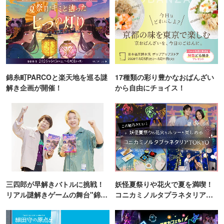
錦糸町PARCOと楽天地を巡る謎
17種類の彩り豊かなおばんざい
解き企画が開催！
から自由にチョイス！
三四郎が早解きバトルに挑戦！
妖怪夏祭りや花火で夏を満喫！
リアル謎解きゲームの舞台"錦糸
コニカミノルタプラネタリア
町PARCO・楽天地"を巡る！
TOKYO