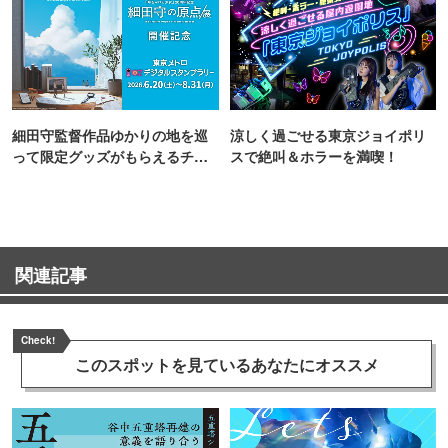
細田守監督作品ゆかりの地を巡
涼しく過ごせる東京ジョイポリ
って限定グッズがもらえるチャ
スで絶叫＆ホラーを満喫！
ンス！
関連記事
Check!
このスポットを見ている
あなたにオススメ