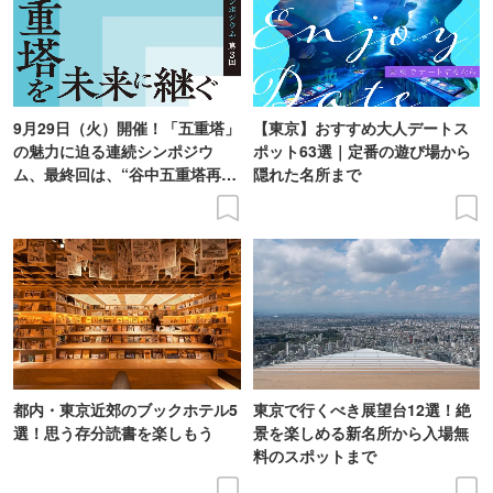
9月29日（火）開催！「五重塔」
【東京】おすすめ大人デートス
の魅力に迫る連続シンポジウ
ポット63選｜定番の遊び場から
ム、最終回は、“谷中五重塔再建
隠れた名所まで
の意義を語り合う”がテーマ
都内・東京近郊のブックホテル5
東京で行くべき展望台12選！絶
選！思う存分読書を楽しもう
景を楽しめる新名所から入場無
料のスポットまで