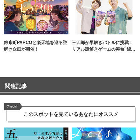
錦糸町PARCOと楽天地を巡る謎
三四郎が早解きバトルに挑戦！
解き企画が開催！
リアル謎解きゲームの舞台"錦糸
町PARCO・楽天地"を巡る！
関連記事
Check!
このスポットを見ている
あなたにオススメ