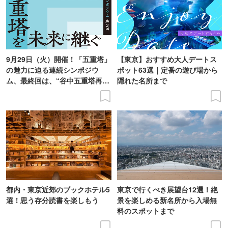
9月29日（火）開催！「五重塔」
【東京】おすすめ大人デートス
の魅力に迫る連続シンポジウ
ポット63選｜定番の遊び場から
ム、最終回は、“谷中五重塔再建
隠れた名所まで
の意義を語り合う”がテーマ
都内・東京近郊のブックホテル5
東京で行くべき展望台12選！絶
選！思う存分読書を楽しもう
景を楽しめる新名所から入場無
料のスポットまで