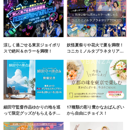
涼しく過ごせる東京ジョイポリ
妖怪夏祭りや花火で夏を満喫！
スで絶叫＆ホラーを満喫！
コニカミノルタプラネタリア
TOKYO
細田守監督作品ゆかりの地を巡
17種類の彩り豊かなおばんざい
って限定グッズがもらえるチャ
から自由にチョイス！
ンス！