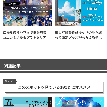
妖怪夏祭りや花火で夏を満喫！
細田守監督作品ゆかりの地を巡
コニカミノルタプラネタリア
って限定グッズがもらえるチャ
TOKYO
ンス！
関連記事
Check!
このスポットを見ている
あなたにオススメ