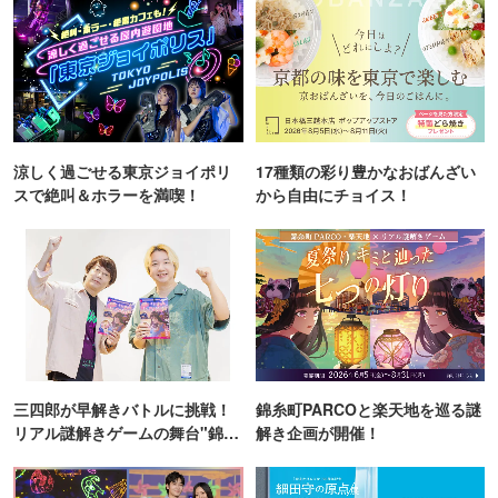
涼しく過ごせる東京ジョイポリ
17種類の彩り豊かなおばんざい
スで絶叫＆ホラーを満喫！
から自由にチョイス！
三四郎が早解きバトルに挑戦！
錦糸町PARCOと楽天地を巡る謎
リアル謎解きゲームの舞台"錦糸
解き企画が開催！
町PARCO・楽天地"を巡る！