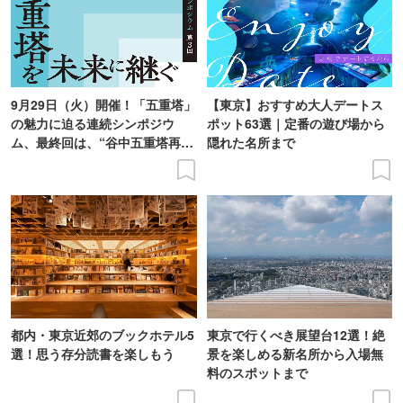
9月29日（火）開催！「五重塔」
【東京】おすすめ大人デートス
の魅力に迫る連続シンポジウ
ポット63選｜定番の遊び場から
ム、最終回は、“谷中五重塔再建
隠れた名所まで
の意義を語り合う”がテーマ
都内・東京近郊のブックホテル5
東京で行くべき展望台12選！絶
選！思う存分読書を楽しもう
景を楽しめる新名所から入場無
料のスポットまで