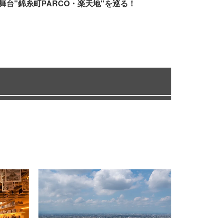
舞台"錦糸町PARCO・楽天地"を巡る！