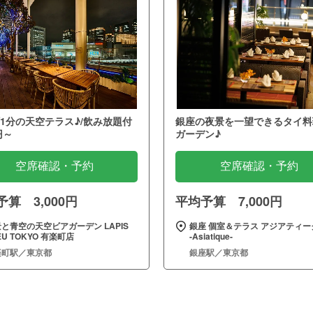
1分の天空テラス♪/飲み放題付
銀座の夜景を一望できるタイ料
円～
ガーデン♪
空席確認・予約
空席確認・予約
算 3,000円
平均予算 7,000円
と青空の天空ビアガーデン LAPIS
銀座 個室＆テラス アジアティー
EU TOKYO 有楽町店
‐Asiatique‐
楽町駅／東京都
銀座駅／東京都