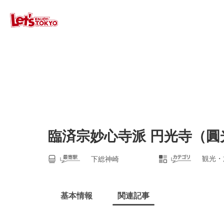
臨済宗妙心寺派 円光寺（圓
観光・
下総神崎
基本情報
関連記事