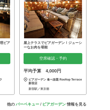
理ビア
屋上テラスでビアガーデン！ジューシ
ーなお肉を堪能
空席確認・予約
平均予算 4,000円
ク
ビアガーデン 食べ放題 Rooftop Terrace
新宿店
新宿駅／東京都
他の
バーベキュー
/
ビアガーデン
情報を見る