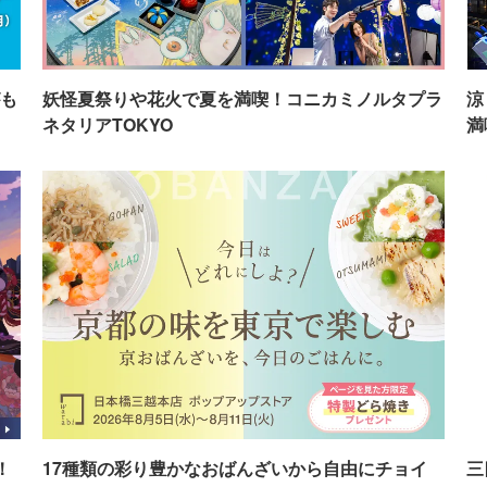
も
妖怪夏祭りや花火で夏を満喫！コニカミノルタプラ
涼
ネタリアTOKYO
満
！
17種類の彩り豊かなおばんざいから自由にチョイ
三