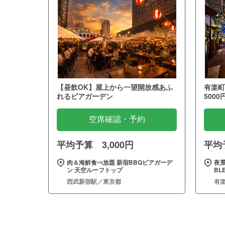
【昼飲OK】屋上から一望開放感あふ
有楽町
れるビアガーデン
5000
空席確認・予約
平均予算 3,000円
平均予
肉＆海鮮食べ放題 新宿BBQビアガーデ
夜景
ン 天空ルーフトップ
BL
西武新宿駅／東京都
有