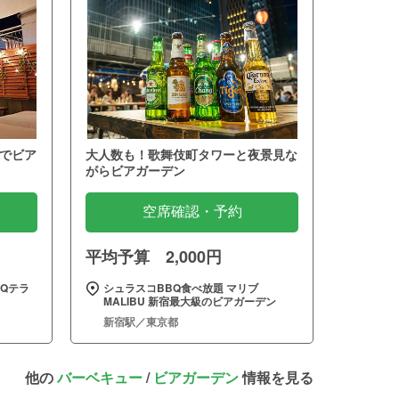
でビア
大人数も！歌舞伎町タワーと夜景見な
がらビアガーデン
空席確認・予約
平均予算 2,000円
Qテラ
シュラスコBBQ食べ放題 マリブ
MALIBU 新宿最大級のビアガーデン
新宿駅／東京都
他の
バーベキュー
/
ビアガーデン
情報を見る