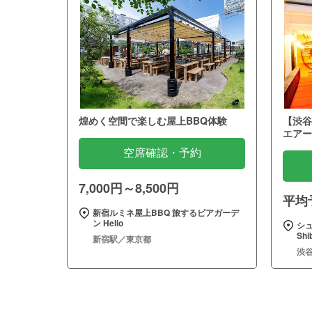
煌めく空間で楽しむ屋上BBQ体験
【渋谷
エアー
空席確認・予約
7,000円～8,500円
平均予
新宿ルミネ屋上BBQ 旅するビアガーデ
ン Hello
シュ
Sh
新宿駅／東京都
渋