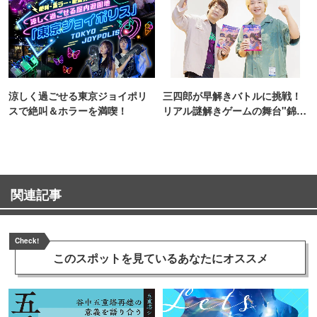
涼しく過ごせる東京ジョイポリ
三四郎が早解きバトルに挑戦！
スで絶叫＆ホラーを満喫！
リアル謎解きゲームの舞台"錦糸
町PARCO・楽天地"を巡る！
関連記事
Check!
このスポットを見ている
あなたにオススメ