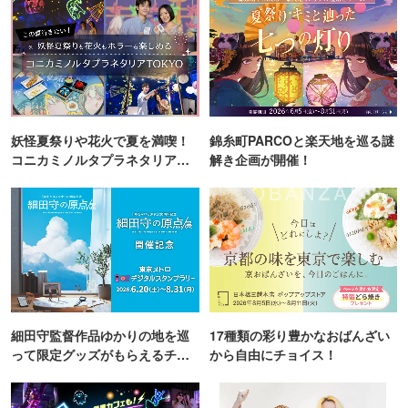
妖怪夏祭りや花火で夏を満喫！
錦糸町PARCOと楽天地を巡る謎
コニカミノルタプラネタリア
解き企画が開催！
TOKYO
細田守監督作品ゆかりの地を巡
17種類の彩り豊かなおばんざい
って限定グッズがもらえるチャ
から自由にチョイス！
ンス！