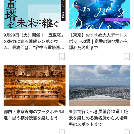
9月29日（火）開催！「五重塔」
【東京】おすすめ大人デートス
の魅力に迫る連続シンポジウ
ポット63選｜定番の遊び場から
ム、最終回は、“谷中五重塔再建
隠れた名所まで
の意義を語り合う”がテーマ
都内・東京近郊のブックホテル5
東京で行くべき展望台12選！絶
選！思う存分読書を楽しもう
景を楽しめる新名所から入場無
料のスポットまで