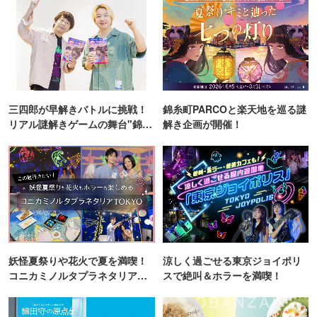
三四郎が早解きバトルに挑戦！
錦糸町PARCOと楽天地を巡る謎
リアル謎解きゲームの舞台"錦糸
解き企画が開催！
町PARCO・楽天地"を巡る！
妖怪夏祭りや花火で夏を満喫！
涼しく過ごせる東京ジョイポリ
コニカミノルタプラネタリア
スで絶叫＆ホラーを満喫！
TOKYO