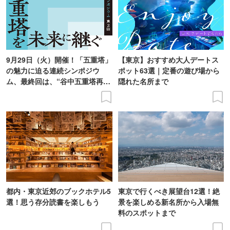
9月29日（火）開催！「五重塔」
【東京】おすすめ大人デートス
の魅力に迫る連続シンポジウ
ポット63選｜定番の遊び場から
ム、最終回は、“谷中五重塔再建
隠れた名所まで
の意義を語り合う”がテーマ
都内・東京近郊のブックホテル5
東京で行くべき展望台12選！絶
選！思う存分読書を楽しもう
景を楽しめる新名所から入場無
料のスポットまで