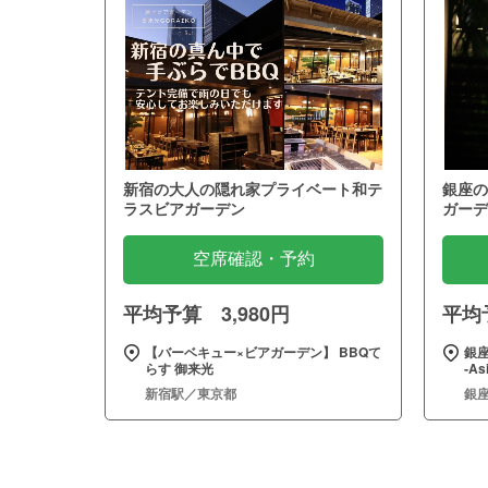
新宿の大人の隠れ家プライベート和テ
銀座の
ラスビアガーデン
ガーデ
空席確認・予約
平均予算 3,980円
平均予
【バーベキュー×ビアガーデン】 BBQて
銀座
らす 御来光
‐As
新宿駅／東京都
銀