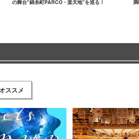
の舞台"錦糸町PARCO・楽天地"を巡る！
満
オススメ