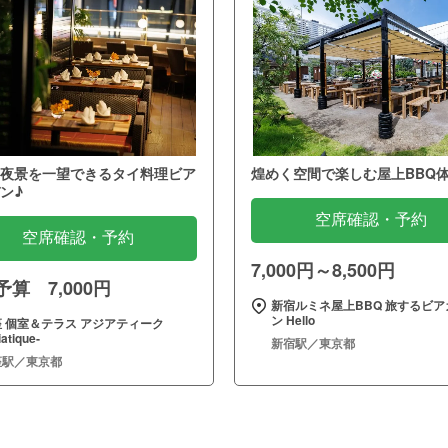
夜景を一望できるタイ料理ビア
煌めく空間で楽しむ屋上BBQ
ン♪
空席確認・予約
空席確認・予約
7,000円～8,500円
算 7,000円
新宿ルミネ屋上BBQ 旅するビア
ン Hello
 個室＆テラス アジアティーク
iatique‐
新宿駅／東京都
座駅／東京都